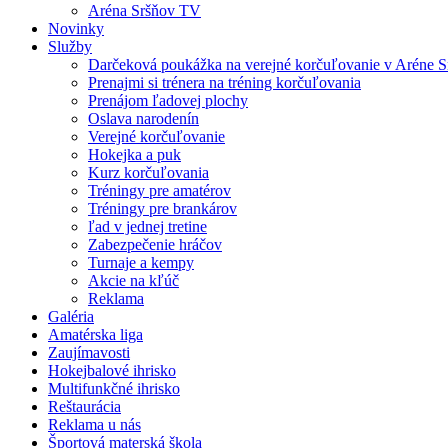
Aréna Sršňov TV
Novinky
Služby
Darčeková poukážka na verejné korčuľovanie v Aréne S
Prenajmi si trénera na tréning korčuľovania
Prenájom ľadovej plochy
Oslava narodenín
Verejné korčuľovanie
Hokejka a puk
Kurz korčuľovania
Tréningy pre amatérov
Tréningy pre brankárov
ľad v jednej tretine
Zabezpečenie hráčov
Turnaje a kempy
Akcie na kľúč
Reklama
Galéria
Amatérska liga
Zaujímavosti
Hokejbalové ihrisko
Multifunkčné ihrisko
Reštaurácia
Reklama u nás
Športová materská škola