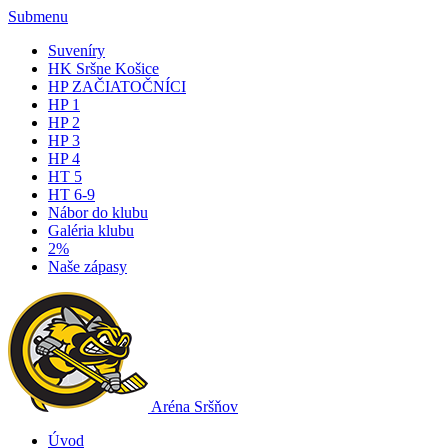
Submenu
Suveníry
HK Sršne Košice
HP ZAČIATOČNÍCI
HP 1
HP 2
HP 3
HP 4
HT 5
HT 6-9
Nábor do klubu
Galéria klubu
2%
Naše zápasy
Aréna Sršňov
Úvod