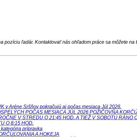
 pozíciu ľadár. Kontaktovať nás ohľadom práce sa môžete na te
Aréne Sršňov pokračujú aj počas mesiaca Júl 2026.
PELÝCH POČAS MESIACA JÚL 2026 POŽIČOVŇA KORČÚĽ A 
NE V STREDU O 21:45 HOD. A TIEŽ V SOBOTU RÁNO O 
 O 8:15 HOD.
 kategória prípravka
ORČUĽOVANIA A HOKEJA