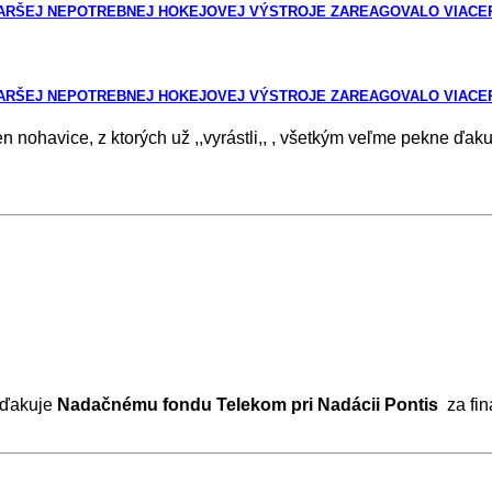
STARŠEJ NEPOTREBNEJ HOKEJOVEJ VÝSTROJE ZAREAGOVALO VIAC
STARŠEJ NEPOTREBNEJ HOKEJOVEJ VÝSTROJE ZAREAGOVALO VIAC
len nohavice, z ktorých už ,,vyrástli,, , všetkým veľme pekne 
 ďakuje
Nadačnému fondu Telekom pri Nadácii Pontis
za fi