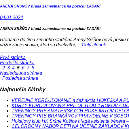
ARÉNA SRŠŇOV hľadá zamestnanca na pozíciu ĽADÁR!
04.01.2024
ARÉNA SRŠŇOV hľadá zamestnanca na pozíciu ĽADÁR!
Hľadáme do tímu zimného štadióna Arény Sršňov novú posilu na
vážni záujemcovia, ktorí sú dochvíľni,…
Celý článok
Prvá stránka
Predošlá stránka
2
3
4
5
6
7
8
Nasledujúca stránka
Posledná stránka
Najnovšie články
VEREJNÉ KORČUĽOVANIE a tiež akcia HOKEJKA A PUK v 
KURZY KORČUĽOVANIA PRE DETI OD 4 ROKOV A DOS
TRÉNINGY PRE AMATÉRSKYCH HOKEJISTOV CELOROČ
TRÉNINGY PRE BRANKÁROV PRAVIDELNE V SOBOTU
Hokejový klub HK Sršne Košice hľadá asistenta trénera –
CELOROČNÝ NÁBOR DETÍ NA UČENIE ZÁKLADOV K