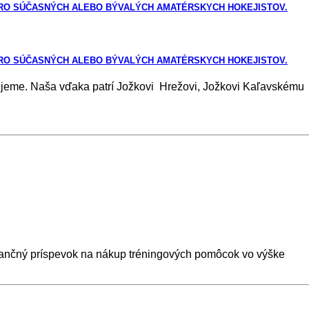
ERO SÚČASNÝCH ALEBO BÝVALÝCH AMATÉRSKYCH HOKEJISTOV.
ERO SÚČASNÝCH ALEBO BÝVALÝCH AMATÉRSKYCH HOKEJISTOV.
ďakujeme. Naša vďaka patrí Jožkovi Hrežovi, Jožkovi Kaľavskému
nančný príspevok na nákup tréningových pomôcok vo výške