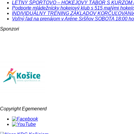
LETNÝ ŠPORTOVO – HOKEJOVÝ TÁBOR S KURZOM
Podporte mládežnícky hokejový klub s 515 malými hokejis
INDIVIDUÁLNY TRÉNING ZÁKLADOV KORČUĽOVAN
Voľný ľad na prenájom v Aréne Sršňov SOBOTA 18:00 hod
Sponzori
Copyright Egemenerd