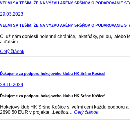
VEĽMI SA TEŠÍM, ŽE NA VÝZVU ARÉNY SRŠŇOV O PODAROVANIE 
29.03.2023
VEĽMI SA TEŠÍM, ŽE NA VÝZVU ARÉNY SRŠŇOV O PODAROVANIE 
Či už nám doniesli holenné chrániče, laketňáky, prilbu, alebo 
a ďalším.
Celý článok
Ďakujeme za podporu hokejového klubu HK Sršne Košice!
28.10.2024
Ďakujeme za podporu hokejového klubu HK Sršne Košice!
Hokejový klub HK Sršne Košice si veľmi cení každú podporu a
2690,50 EUR v projekte ,,
Lepšou…
Celý článok