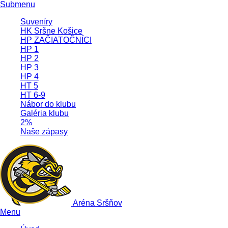
Submenu
Suveníry
HK Sršne Košice
HP ZAČIATOČNÍCI
HP 1
HP 2
HP 3
HP 4
HT 5
HT 6-9
Nábor do klubu
Galéria klubu
2%
Naše zápasy
Aréna Sršňov
Menu