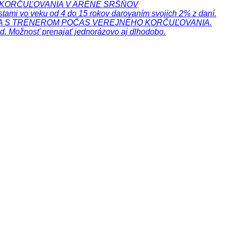
 KORČUĽOVANIA V ARÉNE SRŠŇOV
tami vo veku od 4 do 15 rokov darovaním svojich 2% z daní.
IA S TRÉNEROM POČAS VEREJNÉHO KORČUĽOVANIA.
. Možnosť prenajať jednorázovo aj dlhodobo.