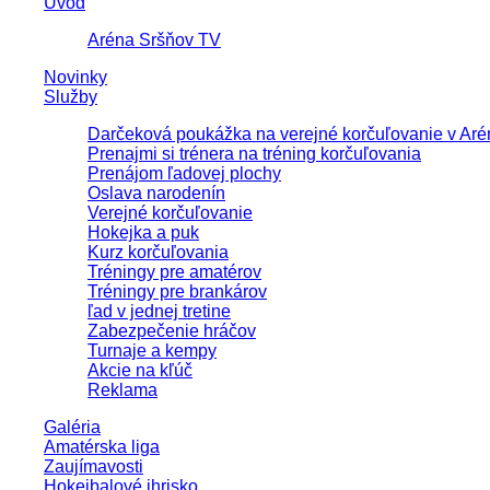
Úvod
Aréna Sršňov TV
Novinky
Služby
Darčeková poukážka na verejné korčuľovanie v Aré
Prenajmi si trénera na tréning korčuľovania
Prenájom ľadovej plochy
Oslava narodenín
Verejné korčuľovanie
Hokejka a puk
Kurz korčuľovania
Tréningy pre amatérov
Tréningy pre brankárov
ľad v jednej tretine
Zabezpečenie hráčov
Turnaje a kempy
Akcie na kľúč
Reklama
Galéria
Amatérska liga
Zaujímavosti
Hokejbalové ihrisko