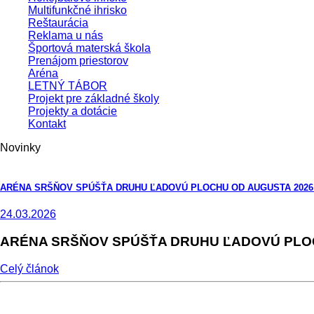
Multifunkčné ihrisko
Reštaurácia
Reklama u nás
Športová materská škola
Prenájom priestorov
Aréna
LETNÝ TÁBOR
Projekt pre základné školy
Projekty a dotácie
Kontakt
Novinky
ARÉNA SRŠŇOV SPÚŠŤA DRUHU ĽADOVÚ PLOCHU OD AUGUSTA 2026
24.03.2026
ARÉNA SRŠŇOV SPÚŠŤA DRUHU ĽADOVÚ PLOC
Celý článok