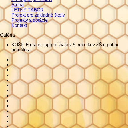
Aréna
LETNÝ TÁBOR
Projekt pre základné školy
Projekty a dotácie
Kontakt
Galéria
KOŠICE.gratis cup pre žiakov 5. ročníkov ZŠ o pohár
primátora