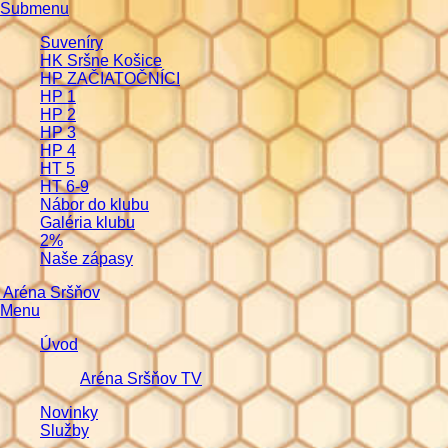
Submenu
Suveníry
HK Sršne Košice
HP ZAČIATOČNÍCI
HP 1
HP 2
HP 3
HP 4
HT 5
HT 6-9
Nábor do klubu
Galéria klubu
2%
Naše zápasy
Aréna Sršňov
Menu
Úvod
Aréna Sršňov TV
Novinky
Služby