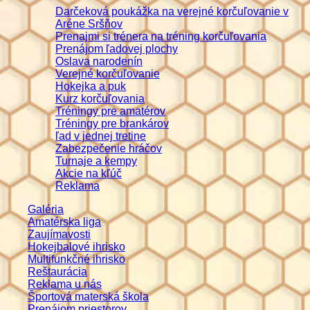
Darčeková poukážka na verejné korčuľovanie v
Aréne Sršňov
Prenajmi si trénera na tréning korčuľovania
Prenájom ľadovej plochy
Oslava narodenín
Verejné korčuľovanie
Hokejka a puk
Kurz korčuľovania
Tréningy pre amatérov
Tréningy pre brankárov
ľad v jednej tretine
Zabezpečenie hráčov
Turnaje a kempy
Akcie na kľúč
Reklama
Galéria
Amatérska liga
Zaujímavosti
Hokejbalové ihrisko
Multifunkčné ihrisko
Reštaurácia
Reklama u nás
Športová materská škola
Prenájom priestorov