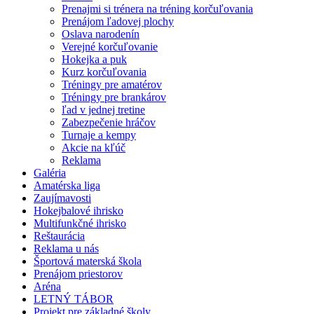
Prenajmi si trénera na tréning korčuľovania
Prenájom ľadovej plochy
Oslava narodenín
Verejné korčuľovanie
Hokejka a puk
Kurz korčuľovania
Tréningy pre amatérov
Tréningy pre brankárov
ľad v jednej tretine
Zabezpečenie hráčov
Turnaje a kempy
Akcie na kľúč
Reklama
Galéria
Amatérska liga
Zaujímavosti
Hokejbalové ihrisko
Multifunkčné ihrisko
Reštaurácia
Reklama u nás
Športová materská škola
Prenájom priestorov
Aréna
LETNÝ TÁBOR
Projekt pre základné školy