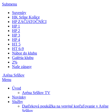
Submenu
Suveníry
HK Sršne Košice
HP ZAČIATOČNÍCI
HP 1
HP 2
HP 3
HP 4
HT 5
HT 6-9
Nábor do klubu
Galéria klubu
2%
Naše zápasy
Aréna Sršňov
Menu
Úvod
Aréna Sršňov TV
Novinky
Služby
Darčeková poukážka na verejné korčuľovanie v Aréne
Sršňov