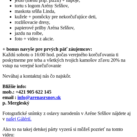
jedlo (menu príp. pizzu) + nápoje,
tortu s logom Arény Sršňov,
maskota sršňa Linda,
kužele + pomôcky pre nekorčuľujúce deti,
rozlišovacie dresy,
papierové prilby Aréna Sršňov,
jazdu na rolbe,
foto + video z akcie.
+ bonus navyše pre prvých päť záujemcov:
Každú sobotu o 16:00 hod. počas verejného korčuľovania ti
poskytneme pre teba a všetkých tvojich kamošov zľavu 20% na
vstup na verejné korčuľovanie
Neváhaj a kontaktuj nás čo najskôr.
Bližšie info:
mob.: +421 905 622 145
email :
info@arenasrsnov.sk
p. Mergleský
Fotografické snímky z oslavy narodenín v Aréne Sršňov nájdete aj
v
našej Gálérií.
Ako to na takej detskej párty vyzerá si môžeš pozrieť na tomto
videu: