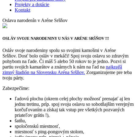
Projekty a dotácie
Kontakt
Oslava narodenín v Aréne Sršňov
OSLÁV SVOJE NARODENINY U NÁS V ARÉNE SRŠŇOV !!!
Osláv svoje narodeniny spolu so svojimi kamošmi v Aréne
Sršňov. Dosť bolo osláv v mekáči! Spoj svoju oslavu so zdravým
pohybom na ľade. Či máš 5 alebo 50 rokov to je jedno. Pozvi si
partiu svojich kamarátov a známych k nám na ľad na
najkrajší
zimný štadión na Slovensku Aréna Sršňov.
Zorganizujeme pre teba
tvoju párty.
Zabezpečíme:
ľadovú plochu (okrem celej plochy možnosť prenajať aj len
jednu tretinu, príp. spoj svoju oslavu so sobotňajším verejným
korčuľovaním a získaj tak vstup pre všetkých pozvaných
priateľov grátis !),
šatňu,
spoločenskú miestnosť,
miestnosť s ping-pongovým stolom,