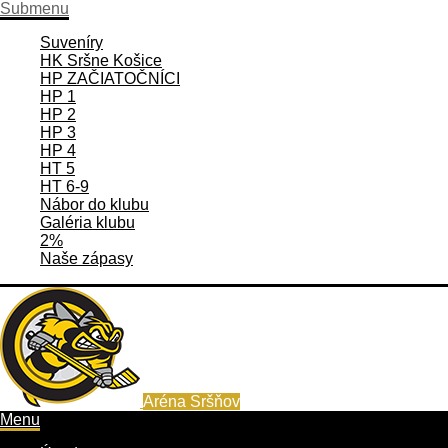
Submenu
Suveníry
HK Sršne Košice
HP ZAČIATOČNÍCI
HP 1
HP 2
HP 3
HP 4
HT 5
HT 6-9
Nábor do klubu
Galéria klubu
2%
Naše zápasy
Aréna Sršňov
Menu