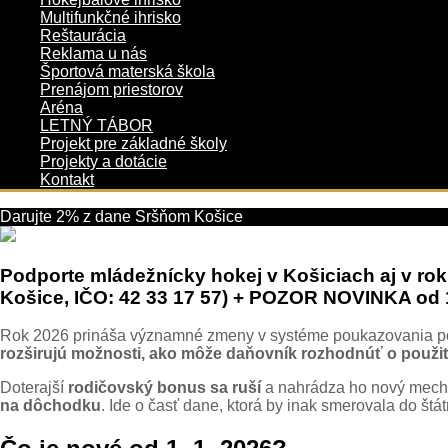
Multifunkčné ihrisko
Reštaurácia
Reklama u nás
Športová materská škola
Prenájom priestorov
Aréna
LETNÝ TÁBOR
Projekt pre základné školy
Projekty a dotácie
Kontakt
Darujte 2% z dane Sršňom Košice
Podporte mládežnícky hokej v Košiciach aj v ro
Košice, IČO: 42 33 17 57) + POZOR NOVINKA od 
Rok 2026 prináša významné zmeny v systéme poukazovania podie
rozširujú možnosti, ako môže daňovník rozhodnúť o použit
Doterajší
rodičovský bonus sa ruší
a nahrádza ho nový mec
na dôchodku
. Ide o časť dane, ktorá by inak smerovala do štá