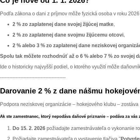
Čo je nové od 1. 1. 2026?
Podľa zákona o dani z príjmov môže fyzická osoba v roku 2026
2 % zo zaplatenej dane svojej žijúcej matke
,
2 % zo zaplatenej dane svojmu žijúcemu otcovi
,
2 % alebo 3 % zo zaplatenej dane neziskovej organizá
Spolu tak môžete rozhodnúť až o 6 % alebo 7 % zo svojej 
Ide o historicky najvyšší podiel, o ktorého využití môže daňovn
------------------------------------------
Darovanie 2 % z dane nášmu hokejové
Podpora neziskovej organizácie – hokejového klubu – zostáva
Ak ste zamestnanec, ktorý nepodáva daňové priznanie – podáva za vás 
Do 15. 2. 2026
požiadajte zamestnávateľa o vykonanie r
Požiadajte zamestnávateľa o vystavenie tlačiva "
Potvrde