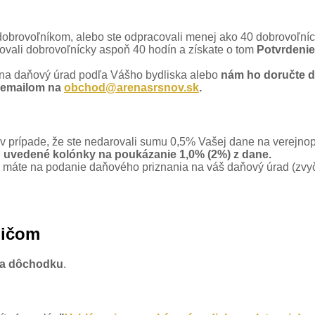
i dobrovoľníkom, alebo ste odpracovali menej ako 40 dobrovoľn
covali dobrovoľnícky aspoň 40 hodín a získate o tom
Potvrdenie
 na daňový úrad podľa Vášho bydliska alebo
nám ho doručte d
 emailom na
obchod@arenasrsnov.sk
.
y v prípade, že ste nedarovali sumu 0,5% Vašej dane na verejno
ú uvedené kolónky na poukázanie 1,0% (2%) z dane.
ú máte na podanie daňového priznania na váš daňový úrad (zvyča
dičom
 na dôchodku
.