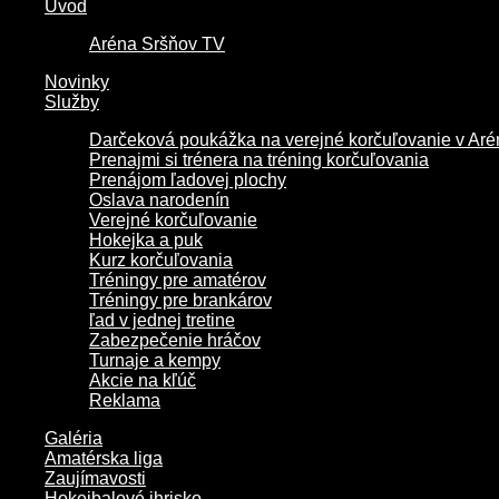
Úvod
Aréna Sršňov TV
Novinky
Služby
Darčeková poukážka na verejné korčuľovanie v Aré
Prenajmi si trénera na tréning korčuľovania
Prenájom ľadovej plochy
Oslava narodenín
Verejné korčuľovanie
Hokejka a puk
Kurz korčuľovania
Tréningy pre amatérov
Tréningy pre brankárov
ľad v jednej tretine
Zabezpečenie hráčov
Turnaje a kempy
Akcie na kľúč
Reklama
Galéria
Amatérska liga
Zaujímavosti
Hokejbalové ihrisko