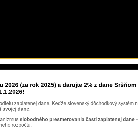
ku 2026 (za rok 2025) a darujte 2% z dane Sršňo
1.1.2026!
lu zaplatenej dane. Keďže slovenský dôchodkový systém nie je
í svojej dane
.
hanizmus
slobodného presmerovania časti zaplatenej dane
–
tneho rozpočtu.