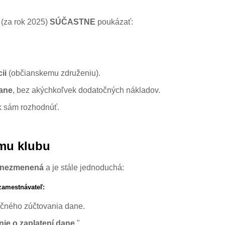
 (za rok 2025)
SÚČASTNE
poukázať:
cii
(občianskemu združeniu).
dane
, bez akýchkoľvek dodatočných nákladov.
ík sám rozhodnúť.
mu klubu
nezmenená
a je stále jednoduchá:
zamestnávateľ:
očného zúčtovania dane.
nie o zaplatení dane
."