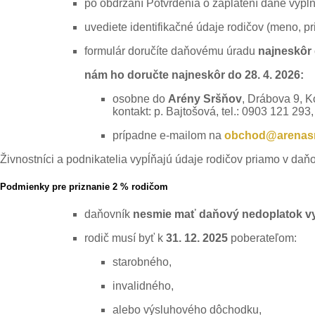
po obdržaní Potvrdenia o zaplatení dane vypln
uvediete identifikačné údaje rodičov (meno, pri
formulár doručíte daňovému úradu
najneskôr 
nám ho doručte
najneskôr do 28. 4. 2026
:
osobne do
Arény Sršňov
, Drábova 9, K
kontakt: p. Bajtošová, tel.: 0903 121 293,
prípadne e-mailom na
obchod@arenasr
Živnostníci a podnikatelia vypĺňajú údaje rodičov priamo v daň
Podmienky pre priznanie 2 % rodičom
daňovník
nesmie mať daňový nedoplatok vy
rodič musí byť k
31. 12. 2025
poberateľom:
starobného,
invalidného,
alebo výsluhového dôchodku,