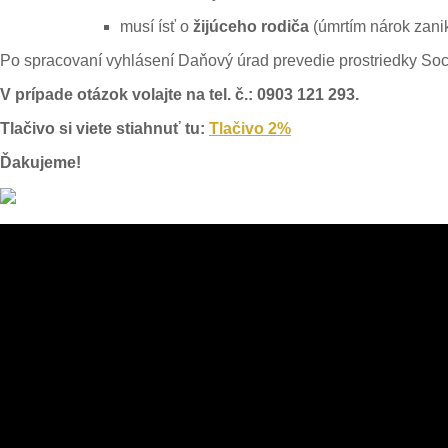
musí ísť o
žijúceho rodiča
(úmrtím nárok zani
Po spracovaní vyhlásení Daňový úrad prevedie prostriedky Soci
V prípade otázok volajte na tel. č.: 0903 121 293.
Tlačivo si viete stiahnuť tu:
Tlačivo 2%
Ďakujeme!