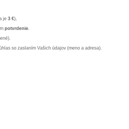
a je
3 €
),
om
potvrdenie
.
ené).
úhlas so zaslaním Vašich údajov (meno a adresa).