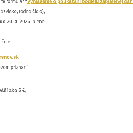
íte formulár
"
Vyhlásenie o poukázaní podielu zaplatenej da
ezvisko, rodné číslo),
do 30. 4. 2026,
alebo
ošice,
snov.sk
ovom priznaní.
šší ako 5 €
,