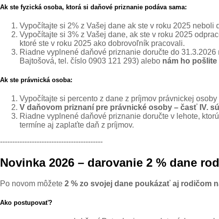
Ak ste fyzická osoba, ktorá si daňové priznanie podáva sama:
Vypočítajte si 2% z Vašej dane ak ste v roku 2025 nebol
Vypočítajte si 3% z Vašej dane, ak ste v roku 2025 odpra
ktoré ste v roku 2025 ako dobrovoľník pracovali.
Riadne vyplnené daňové priznanie
doručte do 31.3.2026
Bajtošová, tel. číslo 0903 121 293) alebo
nám ho pošlite
Ak ste právnická osoba:
Vypočítajte si percento z dane z príjmov právnickej osob
V daňovom priznaní pre právnické osoby – časť IV. s
Riadne vyplnené daňové priznanie doručte v lehote, ktor
termíne aj zaplaťte daň z príjmov.
------------------------------------------
Novinka 2026 – darovanie 2 % dane ro
Po novom môžete
2 % zo svojej dane poukázať aj rodičom
Ako postupovať?