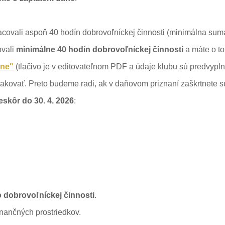
racovali aspoň 40 hodín dobrovoľníckej činnosti (minimálna sum
ovali
minimálne 40 hodín dobrovoľníckej činnosti
a máte o t
ane"
(tlačivo je v editovateľnom PDF a údaje klubu sú predvypln
ovať. Preto budeme radi, ak v daňovom priznaní zaškrtnete s
eskôr do 30. 4. 2026
:
o dobrovoľníckej činnosti
.
nančných prostriedkov.