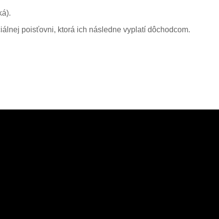
ká).
álnej poisťovni, ktorá ich následne vyplatí dôchodcom.