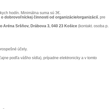
íckych hodín. Minimálna suma sú 3€.
 o dobrovoľníckej činnosti od organizácie/organizácií
, pre
o Aréna Sršňov, Drábova 3, 040 23 Košice
(kontakt. osoba p.
prospešné účely.
jne podľa vášho sídla), prípadne elektronicky a v tomto