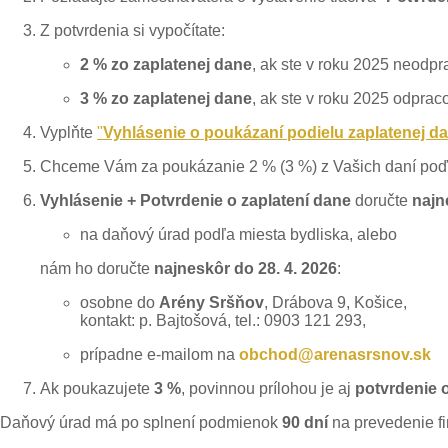
Z potvrdenia si vypočítate:
2 % zo zaplatenej dane
, ak ste v roku 2025 neodp
3 % zo zaplatenej dane
, ak ste v roku 2025 odprac
Vyplňte
"
Vyhlásenie o poukázaní podielu zaplatenej d
Chceme Vám za poukázanie 2 % (3 %) z Vašich daní poďak
Vyhlásenie + Potvrdenie o zaplatení dane
doručte
najn
na daňový úrad podľa miesta bydliska, alebo
nám ho doručte
najneskôr do 28. 4. 2026
:
osobne do
Arény Sršňov
, Drábova 9, Košice,
kontakt: p. Bajtošová, tel.: 0903 121 293,
prípadne e-mailom na
obchod@arenasrsnov.sk
Ak poukazujete
3 %
, povinnou prílohou je aj
potvrdenie 
Daňový úrad má po splnení podmienok
90 dní
na prevedenie fi