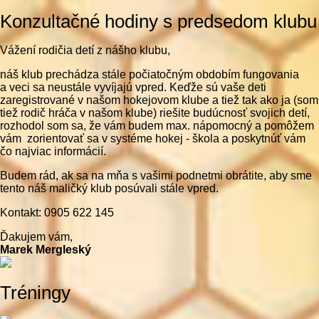
Konzultačné hodiny s predsedom klubu
Vážení rodičia detí z nášho klubu,
náš klub prechádza stále počiatočným obdobím fungovania
a veci sa neustále vyvíjajú vpred. Keďže sú vaše deti
zaregistrované v našom hokejovom klube a tiež tak ako ja (som
tiež rodič hráča v našom klube) riešite budúcnosť svojich detí,
rozhodol som sa, že vám budem max. nápomocný a pomôžem
vám zorientovať sa v systéme hokej - škola a poskytnúť vám
čo najviac informácií.
Budem rád, ak sa na mňa s vašimi podnetmi obrátite, aby sme
tento náš maličký klub posúvali stále vpred.
Kontakt: 0905 622 145
Ďakujem vám,
Marek Mergleský
Tréningy