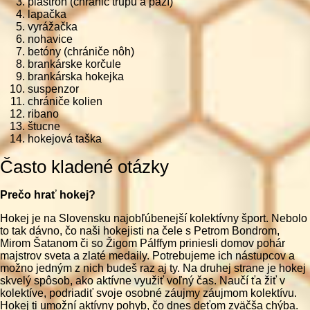
plastrón (chránič trupu a paží)
lapačka
vyrážačka
nohavice
betóny (chrániče nôh)
brankárske korčule
brankárska hokejka
suspenzor
chrániče kolien
ribano
štucne
hokejová taška
Často kladené otázky
Prečo hrať hokej?
Hokej je na Slovensku najobľúbenejší kolektívny šport. Nebolo
to tak dávno, čo naši hokejisti na čele s Petrom Bondrom,
Mirom Šatanom či so Žigom Pálffym priniesli domov pohár
majstrov sveta a zlaté medaily. Potrebujeme ich nástupcov a
možno jedným z nich budeš raz aj ty. Na druhej strane je hokej
skvelý spôsob, ako aktívne využiť voľný čas. Naučí ťa žiť v
kolektíve, podriadiť svoje osobné záujmy záujmom kolektívu.
Hokej ti umožní aktívny pohyb, čo dnes deťom zväčša chýba.