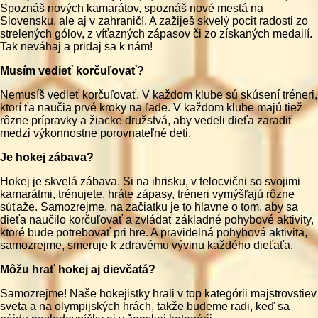
Spoznáš nových kamarátov, spoznáš nové mestá na
Slovensku, ale aj v zahraničí. A zažiješ skvelý pocit radosti zo
strelených gólov, z víťazných zápasov či zo získaných medailí.
Tak neváhaj a pridaj sa k nám!
Musím vedieť korčuľovať?
Nemusíš vedieť korčuľovať. V každom klube sú skúsení tréneri,
ktorí ťa naučia prvé kroky na ľade. V každom klube majú tiež
rôzne prípravky a žiacke družstvá, aby vedeli dieťa zaradiť
medzi výkonnostne porovnateľné deti.
Je hokej zábava?
Hokej je skvelá zábava. Si na ihrisku, v telocvični so svojimi
kamarátmi, trénujete, hráte zápasy, tréneri vymýšľajú rôzne
súťaže. Samozrejme, na začiatku je to hlavne o tom, aby sa
dieťa naučilo korčuľovať a zvládať základné pohybové aktivity,
ktoré bude potrebovať pri hre. A pravidelná pohybová aktivita,
samozrejme, smeruje k zdravému vývinu každého dieťaťa.
Môžu hrať hokej aj dievčatá?
Samozrejme! Naše hokejistky hrali v top kategórii majstrovstiev
sveta a na olympijských hrách, takže budeme radi, keď sa