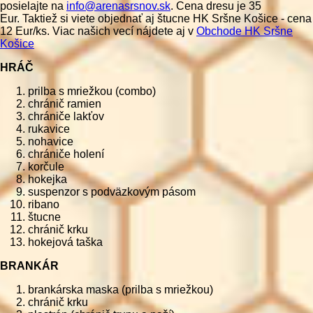
posielajte na
info@arenasrsnov.sk
. Cena dresu je 35
Eur. Taktiež si viete objednať aj štucne HK Sršne Košice - cena
12 Eur/ks. Viac našich vecí nájdete aj v
Obchode HK Sršne
Košice
HRÁČ
prilba s mriežkou (combo)
chránič ramien
chrániče lakťov
rukavice
nohavice
chrániče holení
korčule
hokejka
suspenzor s podväzkovým pásom
ribano
štucne
chránič krku
hokejová taška
BRANKÁR
brankárska maska (prilba s mriežkou)
chránič krku