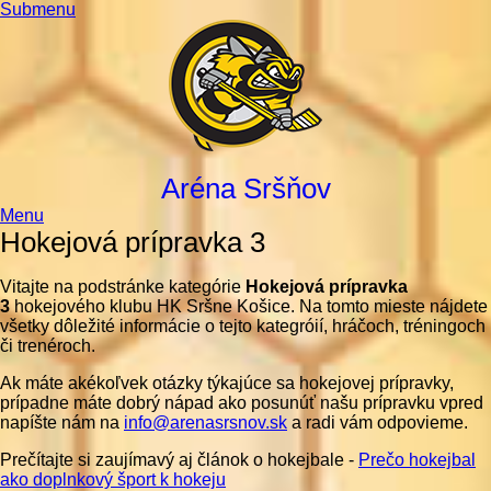
Submenu
Aréna Sršňov
Menu
Hokejová prípravka 3
Vitajte na podstránke kategórie
Hokejová prípravka
3
hokejového klubu HK Sršne Košice. Na tomto mieste nájdete
všetky dôležité informácie o tejto kategróií, hráčoch, tréningoch
či trenéroch.
Ak máte akékoľvek otázky týkajúce sa hokejovej prípravky,
prípadne máte dobrý nápad ako posunúť našu prípravku vpred
napíšte nám na
info@arenasrsnov.sk
a radi vám odpovieme.
Prečítajte si zaujímavý aj článok o hokejbale -
Prečo hokejbal
ako doplnkový šport k hokeju