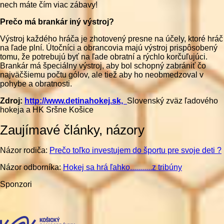
nech máte čím viac zábavy!
Prečo má brankár iný výstroj?
Výstroj každého hráča je zhotovený presne na účely, ktoré hráč
na ľade plní. Útočníci a obrancovia majú výstroj prispôsobený
tomu, že potrebujú byť na ľade obratní a rýchlo korčuľujúci.
Brankár má špeciálny výstroj, aby bol schopný zabrániť čo
najväčšiemu počtu gólov, ale tiež aby ho neobmedzoval v
pohybe a obratnosti.
Zdroj:
http://www.detinahokej.sk,
Slovenský zväz ľadového
hokeja a HK Sršne Košice
Zaujímavé články, názory
Názor rodiča:
Prečo toľko investujem do športu pre svoje deti ?
Názor odborníka:
Hokej sa hrá ľahko...........z tribúny
Sponzori