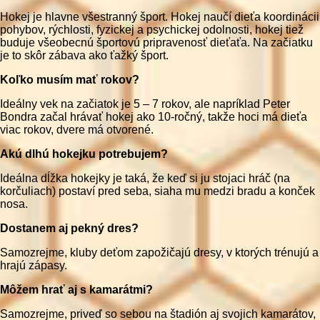
Hokej je hlavne všestranný šport. Hokej naučí dieťa koordinácii
pohybov, rýchlosti, fyzickej a psychickej odolnosti, hokej tiež
buduje všeobecnú športovú pripravenosť dieťaťa. Na začiatku
je to skôr zábava ako ťažký šport.
Koľko musím mať rokov?
Ideálny vek na začiatok je 5 – 7 rokov, ale napríklad Peter
Bondra začal hrávať hokej ako 10-ročný, takže hoci má dieťa
viac rokov, dvere má otvorené.
Akú dlhú hokejku potrebujem?
Ideálna dĺžka hokejky je taká, že keď si ju stojaci hráč (na
korčuliach) postaví pred seba, siaha mu medzi bradu a konček
nosa.
Dostanem aj pekný dres?
Samozrejme, kluby deťom zapožičajú dresy, v ktorých trénujú a
hrajú zápasy.
Môžem hrať aj s kamarátmi?
Samozrejme, priveď so sebou na štadión aj svojich kamarátov,