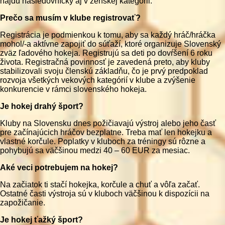
nájdu nasledovníčky aj v ženskej kategórii.
Prečo sa musím v klube registrovať?
Registrácia je podmienkou k tomu, aby sa každý hráč/hráčka
mohol/-a aktívne zapojiť do súťaží, ktoré organizuje Slovenský
zväz ľadového hokeja. Registrujú sa deti po dovŕšení 6 roku
života. Registračná povinnosť je zavedená preto, aby kluby
stabilizovali svoju členskú základňu, čo je prvý predpoklad
rozvoja všetkých vekových kategórií v klube a zvýšenie
konkurencie v rámci slovenského hokeja.
Je hokej drahý šport?
Kluby na Slovensku dnes požičiavajú výstroj alebo jeho časť
pre začínajúcich hráčov bezplatne. Treba mať len hokejku a
vlastné korčule. Poplatky v kluboch za tréningy sú rôzne a
pohybujú sa väčšinou medzi 40 – 60 EUR za mesiac.
Aké veci potrebujem na hokej?
Na začiatok ti stačí hokejka, korčule a chuť a vôľa začať.
Ostatné časti výstroja sú v kluboch väčšinou k dispozícii na
zapožičanie.
Je hokej ťažký šport?